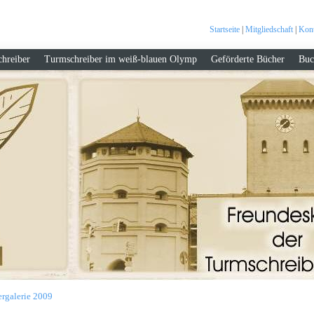
Startseite
|
Mitgliedschaft
|
Kont
hreiber
Turmschreiber im weiß-blauen Olymp
Geförderte Bücher
Buc
ergalerie 2009