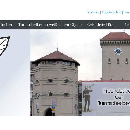
Startseite
|
Mitgliedschaft
|
Kont
hreiber
Turmschreiber im weiß-blauen Olymp
Geförderte Bücher
Buc