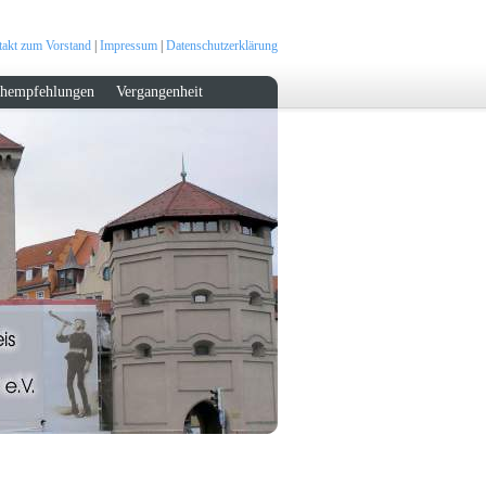
akt zum Vorstand
|
Impressum
|
Datenschutzerklärung
hempfehlungen
Vergangenheit