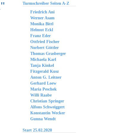
a"
Turmschreiber Seiten A-Z
Friedrich Ani
Werner Asam
Monika Bittl
Helmut Eckl
Franz Eder
Ottfried Fischer
Norbert Göttler
Thomas Grasberger
Michaela Karl
Tanja Kinkel
Fitzgerald Kusz
Anton G. Leitner
Gerhard Loew
Maria Peschek
Willi Raabe
Christian Springer
Alfons Schweiggert
Konstantin Wecker
Gunna Wendt
Start 25.02.2020