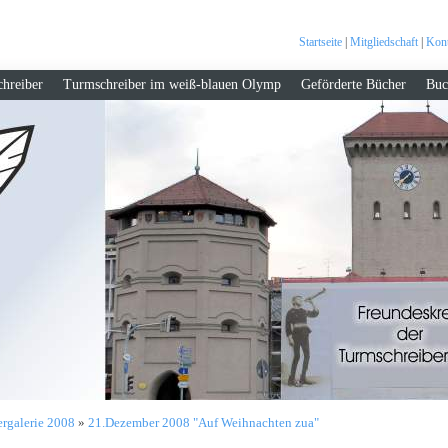
Startseite
|
Mitgliedschaft
|
Kont
hreiber
Turmschreiber im weiß-blauen Olymp
Geförderte Bücher
Buc
ergalerie 2008
»
21.Dezember 2008 "Auf Weihnachten zua"