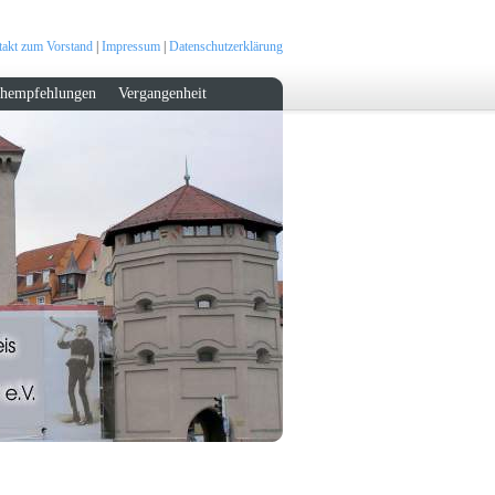
akt zum Vorstand
|
Impressum
|
Datenschutzerklärung
hempfehlungen
Vergangenheit