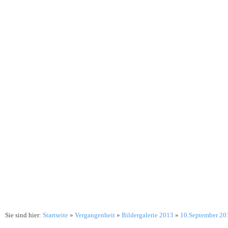
"Bladl"-Post
Aktuelle Bilder
Turmschreiber
Turmschreiber im w
Sie sind hier:
Startseite
»
Vergangenheit
»
Bildergalerie 2013
»
10.September 20