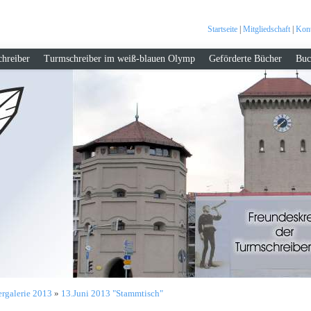
Startseite
|
Mitgliedschaft
|
Kont
hreiber
Turmschreiber im weiß-blauen Olymp
Geförderte Bücher
Buc
ergalerie 2013
»
13.Juni 2013 "Stammtisch"