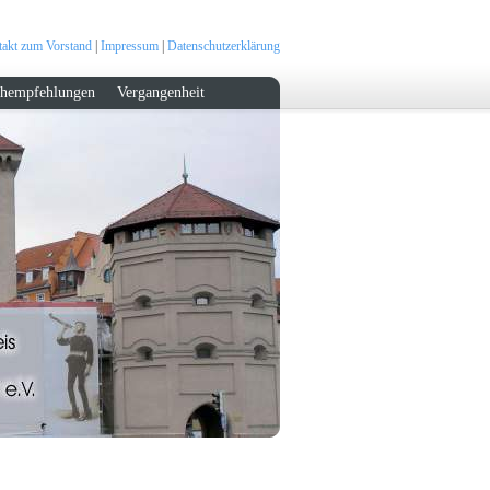
akt zum Vorstand
|
Impressum
|
Datenschutzerklärung
hempfehlungen
Vergangenheit